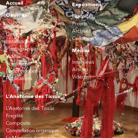
Accueil
Expositions
Oeuvres
Actualités
Projets
Peintures
Archives
Dessins
Collaborations
Installations
Photographies
Médias
Vidéos
Interviews
Sculptures
Articles
Performances
Vidéos
Publications
L’Anatomie des Tissus
L’Anatomie des Tissus
Fragilité
Composite
Constellation organique