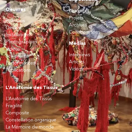
Oeuvres
Actualités
Projets
Peintures
Archives
Dessins
Collaborations
Installations
Photographies
Médias
Vidéos
Interviews
Sculptures
Articles
Performances
Vidéos
Publications
L’Anatomie des Tissus
L’Anatomie des Tissus
Fragilité
Composite
Constellation organique
La Mémoire du monde