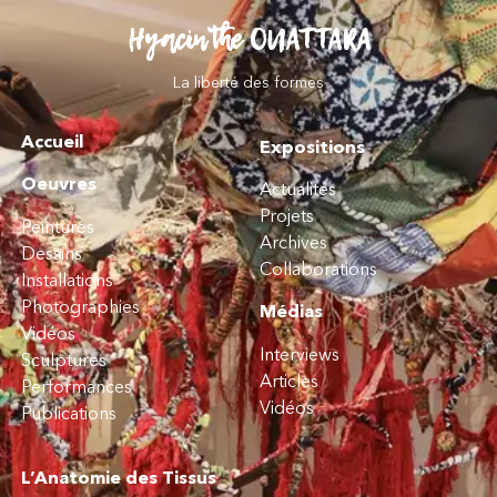
Hyacinthe OUATTARA
La liberté des formes
Accueil
Expositions
Oeuvres
Actualités
Projets
Peintures
Archives
Dessins
Collaborations
Installations
Photographies
Médias
Vidéos
Interviews
Sculptures
Articles
Performances
Vidéos
Publications
L’Anatomie des Tissus