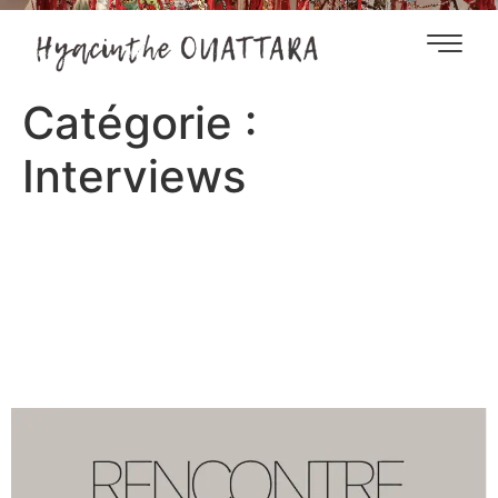
Catégorie :
Interviews
Rencontre avec l’artiste
Hyacinthe Ouattara –
Entretien par Clotilde
Delaunay