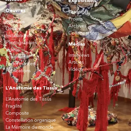
Expositions
Oeuvres
Actualités
Projets
Peintures
Archives
Dessins
Collaborations
Installations
Photographies
Médias
Vidéos
Interviews
Sculptures
Articles
Performances
Vidéos
Publications
L’Anatomie des Tissus
L’Anatomie des Tissus
Fragilité
Composite
Constellation organique
La Mémoire du monde